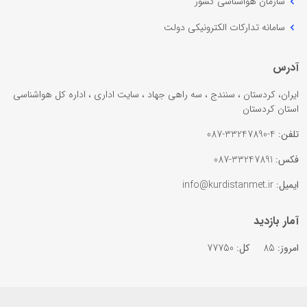
سازمان هواشناسی کشور
سامانه تدارکات الکترونیکی دولت
آدرس
ایران، کردستان ، سنندج ، سه راهی جهاد ، سایت اداری ، اداره کل هواشناسی
استان کردستان
تلفن:
4-33247890-087
فکس:
33247891-087
ایمیل:
info@kurdistanmet.ir
آمار بازدید
امروز:
85
کل:
77750