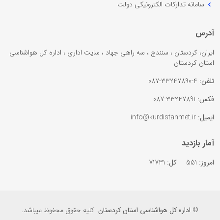
سامانه تدارکات الکترونیکی دولت
آدرس
ایران، کردستان ، سنندج ، سه راهی جهاد ، سایت اداری ، اداره کل هواشناسی
استان کردستان
تلفن:
4-33247890-087
فکس:
33247891-087
ایمیل:
info@kurdistanmet.ir
آمار بازدید
امروز:
551
کل:
71731
©
اداره کل هواشناسی استان کردستان
. کلیه حقوق محفوظ میباشد.