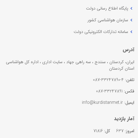
پایگاه اطلاع رسانی دولت
سازمان هواشناسی کشور
سامانه تدارکات الکترونیکی دولت
آدرس
ایران، کردستان ، سنندج ، سه راهی جهاد ، سایت اداری ، اداره کل هواشناسی
استان کردستان
تلفن:
4-33247890-087
فکس:
33247891-087
ایمیل:
info@kurdistanmet.ir
آمار بازدید
امروز:
637
کل:
71816