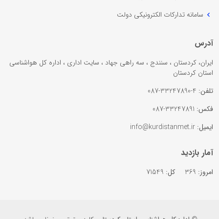
سامانه تدارکات الکترونیکی دولت
آدرس
ایران، کردستان ، سنندج ، سه راهی جهاد ، سایت اداری ، اداره کل هواشناسی
استان کردستان
تلفن:
4-33247890-087
فکس:
33247891-087
ایمیل:
info@kurdistanmet.ir
آمار بازدید
امروز:
369
کل:
71549