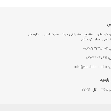
س
ن، کردستان ، سنندج ، سه راهی جهاد ، سایت اداری ، اداره کل
ناسی استان کردستان
:
4-33247890-087
:
33247891-087
ل:
info@kurdistanmet.ir
 بازدید
:
1268
کل:
77296