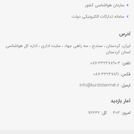
سازمان هواشناسی کشور
سامانه تدارکات الکترونیکی دولت
آدرس
ایران، کردستان ، سنندج ، سه راهی جهاد ، سایت اداری ، اداره کل هواشناسی
استان کردستان
تلفن:
4-33247890-087
فکس:
33247891-087
ایمیل:
info@kurdistanmet.ir
آمار بازدید
امروز:
303
کل:
76332