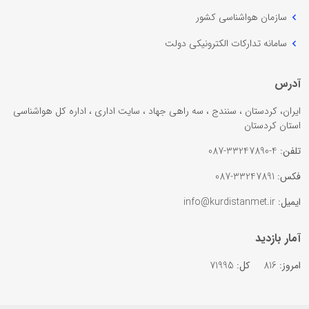
سازمان هواشناسی کشور
سامانه تدارکات الکترونیکی دولت
آدرس
ایران، کردستان ، سنندج ، سه راهی جهاد ، سایت اداری ، اداره کل هواشناسی
استان کردستان
تلفن:
4-33247890-087
فکس:
33247891-087
ایمیل:
info@kurdistanmet.ir
آمار بازدید
امروز:
816
کل:
71995