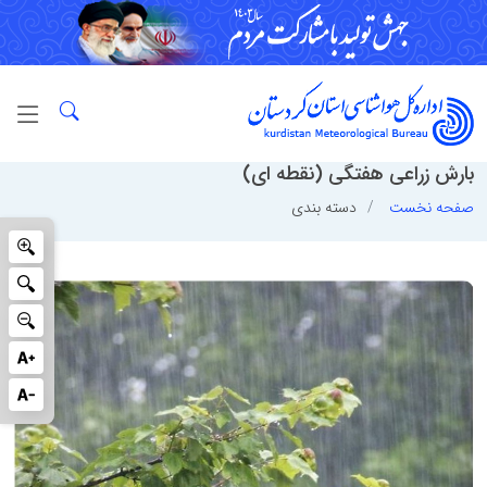
بارش زراعی هفتگی (نقطه ای)
صفحه نخست
دسته بندی