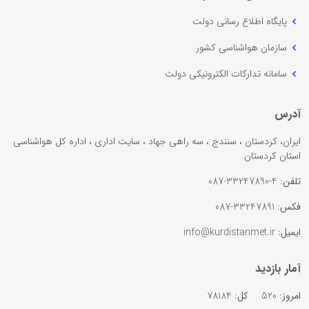
پایگاه اطلاع رسانی دولت
سازمان هواشناسی کشور
سامانه تدارکات الکترونیکی دولت
آدرس
ایران، کردستان ، سنندج ، سه راهی جهاد ، سایت اداری ، اداره کل هواشناسی
استان کردستان
تلفن:
4-33247890-087
فکس:
33247891-087
ایمیل:
info@kurdistanmet.ir
آمار بازدید
امروز:
520
کل:
78184