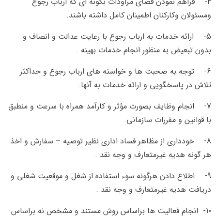
4-
فراهم نمودن فضاي مراودات بگونه اي كه ارباب رجوع
ومسئولان وكاركنان اطمينان كامل داشته باشند.
5-
ارائه خدمات به ارباب رجوع با رعايت عدالت و انصاف و
بدون تبعيض به منظور انجام خدمات بهينه .
6-
توجه به صحبت ها و خواسته هاي ارباب رجوع و حداكثر
تلاش در پاسخگويي و ارائه خدمات به آنها.
7-
انجام وظايف بصورت مؤثر و كارآمد همراه با سرعت و منطبق
با قوانين و مقررات سازماني.
8-
خودداري از مظاهر فساد اداري نظير توصيه – سفارش و اخذ
هر گونه هديه غيرمتعارف و وجه نقد .
9-
اطلاع دادن هرگونه سوء استفاده از شغل و موقعيت شغلي و
دريافت هديه غيرمتعارف و وجه نقد .
10-
انجام فعاليت ها براساس روش مستند و مشخص نه براساس