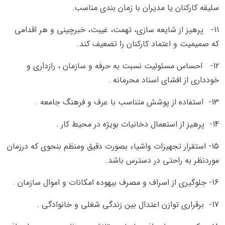
سليقه كاركنان يا مديران با زمان بندي مناسب.
11-
پرهيز از شايعه سازي، تهمت، غيبت، خبرچيني و هر اقدامي
كه صميميت و اعتماد كاركنان را تضعيف كند.
12-
احساس مسئوليت نسبت به حرفه و سازمان ، رازداري و
خودداري از افشاي اسناد محرمانه .
13-
استفاده از پوشش متناسب با عرف و فرهنگ جامعه .
14-
پرهيز از استعمال دخانيات بويژه در محيط كار .
15-
استقرار تجهيزات واشياء بصورت دقيق ومنظم بنحوي كه درزمان
موردنظر به راحتي در دسترس باشد.
16-
جلوگيري از اسراف و مصرف بيهوده امكانات و اموال سازمان .
17-
برقراري توازن اعتدال بين زندگي شغلي و خانوادگي .