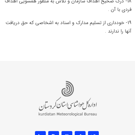
18-
درك صحيح اهداف سازمان و تلاش به منظور همسويي اهداف
فردي با آن .
19-
خودداري از تسليم مدارك و اسناد به اشخاصي كه حق دريافت
آنها را ندارند .